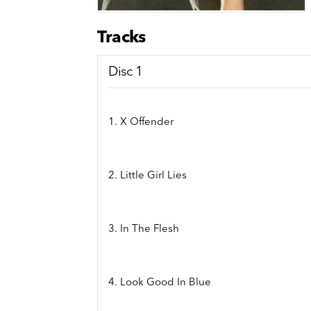
Sou
Classics
Bierviltjes
Klas
Boxsets
Tracks
Reis
7 Inch singles
Disc 1
1. X Offender
2. Little Girl Lies
3. In The Flesh
4. Look Good In Blue