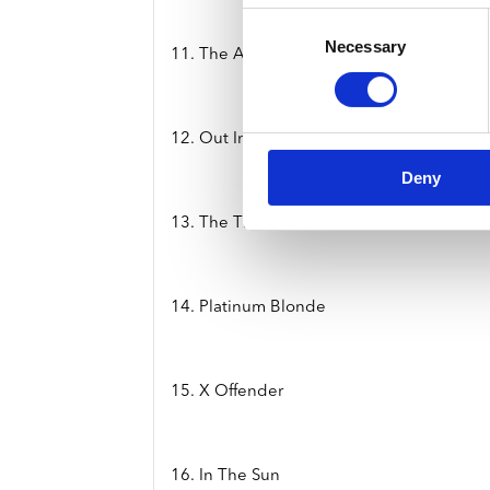
Consent
Necessary
Selection
11. The Attack Of The Giant Ants
12. Out In The Streets
Deny
13. The Thin Line
14. Platinum Blonde
15. X Offender
16. In The Sun