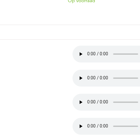
ndtracks
Op voorraad
Plato 50 jaar Sale
siek
sues